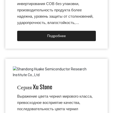
инвертирования COB без упаковки,
производительность продукта более
надежна, уровень защиты от столкновений,
ударопрочность, влагостойкость,
водонепроницаемость,
пыленепроницаемость, противопожарная,
Подробнее
антистатическая, анти-солевой туман,
матовая металлическая матовая текстура,
демонстрирующая технологическое
очарование. Супер узкий сенсорный рама
интегрированный тонкий чистый экран
интегрированный дизайн 3H поверхностная
жесткость, не бойтесь царапин; те же
Серия Xu Stone
условия яркости, температура поверхности
экрана на 15C ниже, чем у традиционного
Выражение цвета чернил мирового класса,
дисплея, опыт ближнего экрана более
превосходное восприятие качества,
комфортный. Благодаря сертификации
последовательность цвета чернил
низкого синего света, дизайн источника