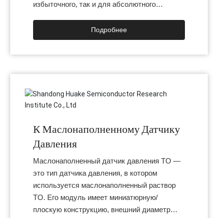
избыточного, так и для абсолютного
давления. В его микросхеме MEMS
используется запатентованный процесс
Подробнее
SOI. Он имеет функцию экранирования поля
и превосходную устойчивость к
напряжению. В конструкции изделия
используется радиальное уплотнение,
которое отличается универсальностью и
простотой установки.
К Маслонаполненному Датчику
Давления
Маслонаполненный датчик давления TO —
это тип датчика давления, в котором
используется маслонаполненный раствор
TO. Его модуль имеет миниатюрную/
плоскую конструкцию, внешний диаметр