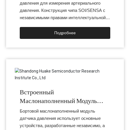
давления для измерения артериального
давления. Конструкция чипа SOI/SENSA с
независимыми правами интеллектуальной
собственности. Стандартизированный
формат упаковки, который можно легко
Подробнее
монтировать на поверхность или паять.
Совместим с распространенными
продуктами на рынке. Возможна замена
контактов на контакты.
Встроенный
Маслонаполненный Модуль
Датчика Давления
Бортовой маслонаполненный модуль
датчика давления использует основные
устройства, разработанные независимо, а