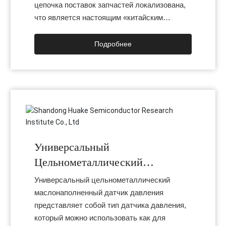
цепочка поставок запчастей локализована,
что является настоящим «китайским
ядром». Недорогое решение для заправки
маслом обеспечивает превосходную
Подробнее
точность выходных данных и надежность.
Универсальная конструкция модуля,
внешний диаметр модуля ∅19 или ∅21 мм.
Готовая продукция может быть
персонализирована различными способами
и специально разработана в соответствии с
потребностями.
Универсальный
Цельнометаллический
Маслонаполненный Датчик
Универсальный цельнометаллический
Давления.
маслонаполненный датчик давления
представляет собой тип датчика давления,
который можно использовать как для