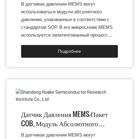
Корпусе SOP
В датчиках давления MEMS могут
использоваться модули абсолютного
давления, упакованные в соответствии с
стандартом SOP. В его микросхеме MEMS
используется запатентованный процесс
SOI, обеспечивающий превосходную
согласованность и стабильность продукта.
Подробнее
Внешний вид продукта совместим с
основными международными
производителями и может быть заменен на
Pin to Pin. Диапазон измерения можно
настроить в соответствии с потребностями
клиента.
Датчик Давления MEMS-Пакет
COB, Модуль Абсолютного
Давления
В датчиках давления MEMS могут