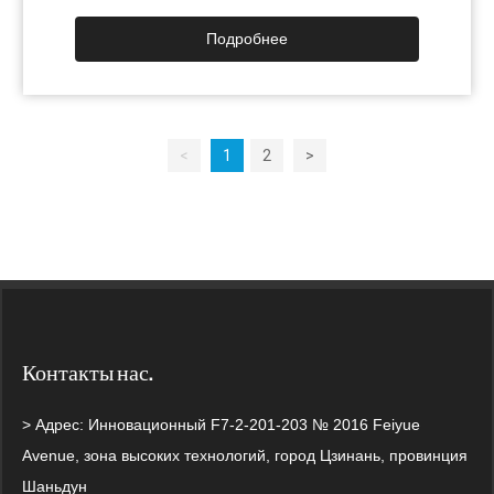
модуля составляет ∅18 мм, а высота менее
8 мм. Он имеет превосходную точность
Подробнее
вывода, обеспечивая при этом надежность.
Готовая продукция может быть
персонализирована различными способами
и специально разработана в соответствии с
<
1
2
>
потребностями.
Контакты нас.
> Адрес: Инновационный F7-2-201-203 № 2016 Feiyue
Avenue, зона высоких технологий, город Цзинань, провинция
Шаньдун